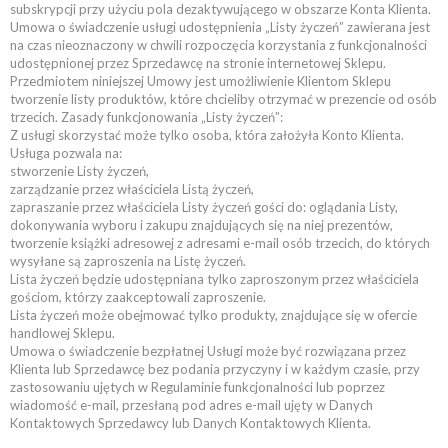
subskrypcji przy użyciu pola dezaktywującego w obszarze Konta Klienta.
Umowa o świadczenie usługi udostępnienia „Listy życzeń” zawierana jest
na czas nieoznaczony w chwili rozpoczęcia korzystania z funkcjonalności
udostępnionej przez Sprzedawcę na stronie internetowej Sklepu.
Przedmiotem niniejszej Umowy jest umożliwienie Klientom Sklepu
tworzenie listy produktów, które chcieliby otrzymać w prezencie od osób
trzecich. Zasady funkcjonowania „Listy życzeń”:
Z usługi skorzystać może tylko osoba, która założyła Konto Klienta.
Usługa pozwala na:
stworzenie Listy życzeń,
zarządzanie przez właściciela Listą życzeń,
zapraszanie przez właściciela Listy życzeń gości do: oglądania Listy,
dokonywania wyboru i zakupu znajdujących się na niej prezentów,
tworzenie książki adresowej z adresami e-mail osób trzecich, do których
wysyłane są zaproszenia na Listę życzeń.
Lista życzeń będzie udostępniana tylko zaproszonym przez właściciela
gościom, którzy zaakceptowali zaproszenie.
Lista życzeń może obejmować tylko produkty, znajdujące się w ofercie
handlowej Sklepu.
Umowa o świadczenie bezpłatnej Usługi może być rozwiązana przez
Klienta lub Sprzedawcę bez podania przyczyny i w każdym czasie, przy
zastosowaniu ujętych w Regulaminie funkcjonalności lub poprzez
wiadomość e-mail, przesłaną pod adres e-mail ujęty w Danych
Kontaktowych Sprzedawcy lub Danych Kontaktowych Klienta.