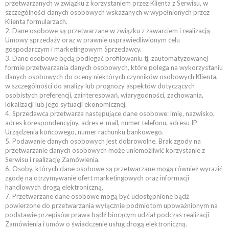
przetwarzanych w związku z korzystaniem przez Klienta z Serwisu, w
szczególności danych osobowych wskazanych w wypełnionych przez
Klienta formularzach.
2. Dane osobowe są przetwarzane w związku z zawarciem i realizacją
Umowy sprzedaży oraz w prawnie usprawiedliwionym celu
gospodarczym i marketingowym Sprzedawcy.
3. Dane osobowe będą podlegać profilowaniu tj. zautomatyzowanej
formie przetwarzania danych osobowych, które polega na wykorzystaniu
danych osobowych do oceny niektórych czynników osobowych Klienta,
w szczególności do analizy lub prognozy aspektów dotyczących
osobistych preferencji, zainteresowań, wiarygodności, zachowania,
lokalizacji lub jego sytuacji ekonomicznej.
4. Sprzedawca przetwarza następujące dane osobowe: imię, nazwisko,
adres korespondencyjny, adres e-mail, numer telefonu, adresu IP
Urządzenia końcowego, numer rachunku bankowego.
5. Podawanie danych osobowych jest dobrowolne. Brak zgody na
przetwarzanie danych osobowych może uniemożliwić korzystanie z
Serwisu i realizację Zamówienia.
6. Osoby, których dane osobowe są przetwarzane mogą również wyrazić
zgodę na otrzymywanie ofert marketingowych oraz informacji
handlowych drogą elektroniczną.
7. Przetwarzane dane osobowe mogą być udostępnione bądź
powierzone do przetwarzania wyłącznie podmiotom upoważnionym na
podstawie przepisów prawa bądź biorącym udział podczas realizacji
Zamówienia i umów o świadczenie usług drogą elektroniczną.