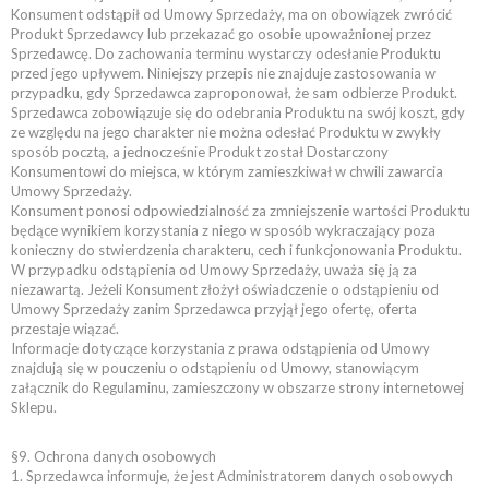
Konsument odstąpił od Umowy Sprzedaży, ma on obowiązek zwrócić
Produkt Sprzedawcy lub przekazać go osobie upoważnionej przez
Sprzedawcę. Do zachowania terminu wystarczy odesłanie Produktu
przed jego upływem. Niniejszy przepis nie znajduje zastosowania w
przypadku, gdy Sprzedawca zaproponował, że sam odbierze Produkt.
Sprzedawca zobowiązuje się do odebrania Produktu na swój koszt, gdy
ze względu na jego charakter nie można odesłać Produktu w zwykły
sposób pocztą, a jednocześnie Produkt został Dostarczony
Konsumentowi do miejsca, w którym zamieszkiwał w chwili zawarcia
Umowy Sprzedaży.
Konsument ponosi odpowiedzialność za zmniejszenie wartości Produktu
będące wynikiem korzystania z niego w sposób wykraczający poza
konieczny do stwierdzenia charakteru, cech i funkcjonowania Produktu.
W przypadku odstąpienia od Umowy Sprzedaży, uważa się ją za
niezawartą. Jeżeli Konsument złożył oświadczenie o odstąpieniu od
Umowy Sprzedaży zanim Sprzedawca przyjął jego ofertę, oferta
przestaje wiązać.
Informacje dotyczące korzystania z prawa odstąpienia od Umowy
znajdują się w pouczeniu o odstąpieniu od Umowy, stanowiącym
załącznik do Regulaminu, zamieszczony w obszarze strony internetowej
Sklepu.
§9. Ochrona danych osobowych
1. Sprzedawca informuje, że jest Administratorem danych osobowych