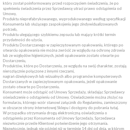
który został poinformowany przed rozpoczęciem świadczenia, że po
spełnieniu świadczenia przez Sprzedawcę utraci prawo odstąpienia od
Umowy,
Produktu nieprefabrykowanego, wyprodukowanego według specyfikacji
Konsumenta lub służącego zaspokojeniu jego zindywidualizowanych
potrzeb,
Produktu ulegającego szybkiemu zepsuciu lub mający krótki termin
przydatności do użycia,
Produktu Dostarczanego w zapieczętowanym opakowaniu, którego po
otwarciu opakowania nie można zwrócić ze względu na ochronę zdrowia
lub ze względów higienicznych, jeżeli opakowanie zostało otwarte po
Dostarczeniu,
Produktów, które po Dostarczeniu, ze względu na swój charakter, zostają
nierozłącznie połączone z innymi rzeczami,
nagrań dźwiękowych lub wizualnych albo programów komputerowych
Dostarczanych w zapieczętowanym opakowaniu, jeżeli opakowanie
zostało otwarte po Dostarczeniu.
Konsument może odstąpić od Umowy Sprzedaży, składając Sprzedawcy
oświadczenie o odstąpieniu od Umowy. Oświadczenie można złożyć na
formularzu, którego wzór stanowi załącznik do Regulaminu, zamieszczony
w obszarze strony internetowej Sklepu i dostępny do pobrania tutaj.
W przypadku otrzymania drogą elektroniczną oświadczenia o
odstąpieniu przez Konsumenta od Umowy Sprzedaży, Sprzedawca
niezwłocznie prześle Klientowi potwierdzenie jego otrzymania.
Niezwłocznie, jednak nie później niż w terminie 14 dni od dnia, w którym