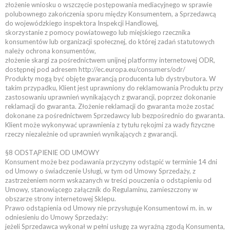
złożenie wniosku o wszczęcie postępowania mediacyjnego w sprawie
polubownego zakończenia sporu między Konsumentem, a Sprzedawcą
do wojewódzkiego inspektora Inspekcji Handlowej,
skorzystanie z pomocy powiatowego lub miejskiego rzecznika
konsumentów lub organizacji społecznej, do której zadań statutowych
należy ochrona konsumentów,
złożenie skargi za pośrednictwem unijnej platformy internetowej ODR,
dostępnej pod adresem http://ec.europa.eu/consumers/odr/
Produkty mogą być objęte gwarancją producenta lub dystrybutora. W
takim przypadku, Klient jest uprawniony do reklamowania Produktu przy
zastosowaniu uprawnień wynikających z gwarancji, poprzez dokonanie
reklamacji do gwaranta. Złożenie reklamacji do gwaranta może zostać
dokonane za pośrednictwem Sprzedawcy lub bezpośrednio do gwaranta.
Klient może wykonywać uprawnienia z tytułu rękojmi za wady fizyczne
rzeczy niezależnie od uprawnień wynikających z gwarancji.
§8 ODSTĄPIENIE OD UMOWY
Konsument może bez podawania przyczyny odstąpić w terminie 14 dni
od Umowy o świadczenie Usługi, w tym od Umowy Sprzedaży, z
zastrzeżeniem norm wskazanych w treści pouczenia o odstąpieniu od
Umowy, stanowiącego załącznik do Regulaminu, zamieszczony w
obszarze strony internetowej Sklepu.
Prawo odstąpienia od Umowy nie przysługuje Konsumentowi m. in. w
odniesieniu do Umowy Sprzedaży:
jeżeli Sprzedawca wykonał w pełni usługę za wyraźną zgodą Konsumenta,