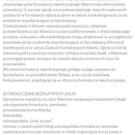
właściwego pola formularza rejestracyjnego Klient może dobrowolnie
oświadczyć iż wyraża zgodę na przetwarzanie jego danych osobowych
podanych w formularzu rejestracyjnym w celach marketingowych przez
podmioty współpracujące ze Sprzedawcą.
Oświadczenie o którym stanowi punkt powyższy, obejmuje
potwierdzenie przez Klienta iż został poinformowany o treści niniejszego
przepisu: wskazane cele marketingowe mogą obejmować w szczególności
przesłanie przez podmioty współpracujące ze Sprzedawcą informacji
handlowych przy użyciu Danych Kontaktowych Klienta. Zgoda o której
stanowi punkt powyższy może być cofnięta w każdej chwili, a Klientowi
przysługuje prawo dostępu do swoich danych osobowych oraz ich
poprawiania.
Wysłanie formularza rejestracyjnego polega na jego wysłaniu do
Sprzedawcy za pośrednictwem Sklepu, przy użyciu właściwej
funkcjonalności, znajdującej się w obszarze formularza rejestracyjnego.
§3 ŚWIADCZENIE BEZPŁATNYCH USŁUG
Sprzedawca świadczy na rzecz Klientów następujące bezpłatne Usługi:
udostępnienie formularza zamówień,
prowadzenie Konta Klienta,
Newsletter,
udostępnienie „Listy życzeń”
Umowa o świadczenie Usługi udostępnienia formularza zamówień
zawierana jest na czas oznaczony w chwili rozpoczęcia korzystania z