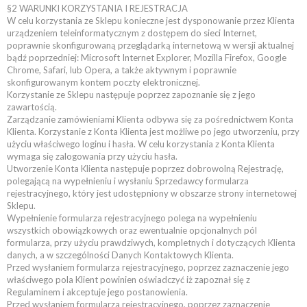
§2 WARUNKI KORZYSTANIA I REJESTRACJA
W celu korzystania ze Sklepu konieczne jest dysponowanie przez Klienta
urządzeniem teleinformatycznym z dostępem do sieci Internet,
poprawnie skonfigurowaną przeglądarką internetową w wersji aktualnej
bądź poprzedniej: Microsoft Internet Explorer, Mozilla Firefox, Google
Chrome, Safari, lub Opera, a także aktywnym i poprawnie
skonfigurowanym kontem poczty elektronicznej.
Korzystanie ze Sklepu następuje poprzez zapoznanie się z jego
zawartością.
Zarządzanie zamówieniami Klienta odbywa się za pośrednictwem Konta
Klienta. Korzystanie z Konta Klienta jest możliwe po jego utworzeniu, przy
użyciu właściwego loginu i hasła. W celu korzystania z Konta Klienta
wymaga się zalogowania przy użyciu hasła.
Utworzenie Konta Klienta następuje poprzez dobrowolną Rejestrację,
polegającą na wypełnieniu i wysłaniu Sprzedawcy formularza
rejestracyjnego, który jest udostępniony w obszarze strony internetowej
Sklepu.
Wypełnienie formularza rejestracyjnego polega na wypełnieniu
wszystkich obowiązkowych oraz ewentualnie opcjonalnych pól
formularza, przy użyciu prawdziwych, kompletnych i dotyczących Klienta
danych, a w szczególności Danych Kontaktowych Klienta.
Przed wysłaniem formularza rejestracyjnego, poprzez zaznaczenie jego
właściwego pola Klient powinien oświadczyć iż zapoznał się z
Regulaminem i akceptuje jego postanowienia.
Przed wysłaniem formularza rejestracyjnego, poprzez zaznaczenie