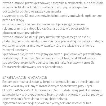
Zwrot płatności przez Sprzedawcę następuje niezwłocznie, nie później niż
w terminie 14 dni od daty powstania przyczyny, w przypadku:
odstąpienia od Umowy przez Konsumenta,
rezygnacji przez Klienta z zamówienia lub części zamówienia opłaconego
przed realizacją,
uznania przez Sprzedawcę roszczenia objętego zgłoszeniem
reklamacyjnym w całości lub części, na podstawie powszechnie
obowiązujących przepisów.
Zwrot płatności następuje przy użyciu takiego samego sposobu
płatności, jaki został użyty przez Klienta w pierwotnej transakcji, chyba że
wyrazi on zgodę na inne rozwiązanie, które nie wiążę się dla niego z
żadnymi kosztami.
Sprzedawca nie jest zobowiązany do zwrotu poniesionych przez Klienta
dodatkowych kosztów Dostarczenia Produktów, jeżeli Klient wybrał
sposób Dostarczenia Produktów inny niż najtańszy zwykły sposób
Dostarczenia oferowany przez Sprzedawcę.
§7 REKLAMACJE I GWARANCJE
Reklamacje można składać w formie pisemnej, listem tradycyjnym pod
adres wskazany w Danych Kontaktowych Sprzedawcy, przy użyciu
FORMULARZA ZWROTU. Formularz Zwrotu dołączony jest do każdego
zamówienia – w przypadku jego braku prosimy o kontakt ze Sprzedawcą
celem wysłania formularza drogą elektroniczną.
Zgłoszenie reklamacyjne powinno być wypełnione w całości, bez