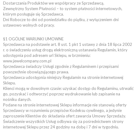
Dostarczania Produktów we współpracy ze Sprzedawcą.
Zewnętrzny System Płatności – to system płatności internetowych,
którym posługuje się Sprzedawca.
Dni Robocze to dni od poniedziałku do piątku, z wyłączeniem dni
ustawowo wolnych od pracy.
§1 OGÓLNE WARUNKI UMOWNE
Sprzedawca na podstawie art. 8 ust. 1 pkt 1 ustawy z dnia 18 lipca 2002
r. o świadczeniu usług drogą elektroniczną ustanawia Regulamin, który
udostępnia pod adresem url Sklepu, w brzmieniu:
www.jewelcompany.com.pl
Sprzedawca świadczy Usługi zgodnie z Regulaminem i przepisami
powszechnie obowiązującego prawa.
Sprzedawca udostępnia niniejszy Regulamin na stronie internetowej
Sklepu.
Klienci mogą w dowolnym czasie: uzyskać dostęp do Regulaminu, utrwalić
go, pozyskać i odtworzyć poprzez wydrukowanie lub zapisanie na
nośniku danych.
Podane na stronie internetowej Sklepu informacje nie stanowią oferty
Sprzedawcy w rozumieniu przepisów Kodeksu cywilnego, a jedynie
zaproszenie Klientów do składania ofert zawarcia Umowy Sprzedaży.
Świadczenie wszystkich Usług odbywa się za pośrednictwem strony
internetowej Sklepu przez 24 godziny na dobę i 7 dni w tygodniu.