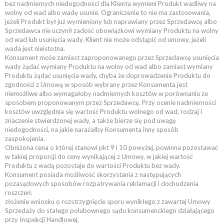
bez nadmiernych niedogodności dla Klienta wymieni Produkt wadliwy na
wolny od wad albo wadę usunie. Ograniczenie to nie ma zastosowania,
jeżeli Produkt był już wymieniony lub naprawiany przez Sprzedawcę albo
Sprzedawca nie uczynił zadość obowiązkowi wymiany Produktu na wolny
od wad lub usunięcia wady. Klient nie może odstąpić od umowy, jeżeli
wada jest nieistotna.
Konsument może zamiast zaproponowanego przez Sprzedawcę usunięcia
wady żądać wymiany Produktu na wolny od wad albo zamiast wymiany
Produktu żądać usunięcia wady, chyba że doprowadzenie Produktu do
zgodności z Umową w sposób wybrany przez Konsumenta jest
niemożliwe albo wymagałoby nadmiernych kosztów w porównaniu ze
sposobem proponowanym przez Sprzedawcę. Przy ocenie nadmierności
kosztów uwzględnia się wartość Produktu wolnego od wad, rodzaj i
znaczenie stwierdzonej wady, a także bierze się pod uwagę
niedogodności, na jakie narażałby Konsumenta inny sposób
zaspokojenia.
Obniżona cena o której stanowi pkt 9 i 10 powyżej, powinna pozostawać
w takiej proporcji do ceny wynikającej z Umowy, w jakiej wartość
Produktu z wadą pozostaje do wartości Produktu bez wady.
Konsument posiada możliwość skorzystania z następujących
pozasądowych sposobów rozpatrywania reklamacji i dochodzenia
roszczeń:
złożenie wniosku o rozstrzygnięcie sporu wynikłego z zawartej Umowy
Sprzedaży do stałego polubownego sądu konsumenckiego działającego
przy Inspekcji Handlowej,