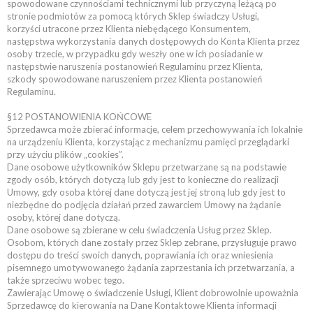
spowodowane czynnościami technicznymi lub przyczyną leżącą po
stronie podmiotów za pomocą których Sklep świadczy Usługi,
korzyści utracone przez Klienta niebędącego Konsumentem,
następstwa wykorzystania danych dostępowych do Konta Klienta przez
osoby trzecie, w przypadku gdy weszły one w ich posiadanie w
następstwie naruszenia postanowień Regulaminu przez Klienta,
szkody spowodowane naruszeniem przez Klienta postanowień
Regulaminu.
§12 POSTANOWIENIA KOŃCOWE
Sprzedawca może zbierać informacje, celem przechowywania ich lokalnie
na urządzeniu Klienta, korzystając z mechanizmu pamięci przeglądarki
przy użyciu plików „cookies”.
Dane osobowe użytkowników Sklepu przetwarzane są na podstawie
zgody osób, których dotyczą lub gdy jest to konieczne do realizacji
Umowy, gdy osoba której dane dotyczą jest jej stroną lub gdy jest to
niezbędne do podjęcia działań przed zawarciem Umowy na żądanie
osoby, której dane dotyczą.
Dane osobowe są zbierane w celu świadczenia Usług przez Sklep.
Osobom, których dane zostały przez Sklep zebrane, przysługuje prawo
dostępu do treści swoich danych, poprawiania ich oraz wniesienia
pisemnego umotywowanego żądania zaprzestania ich przetwarzania, a
także sprzeciwu wobec tego.
Zawierając Umowę o świadczenie Usługi, Klient dobrowolnie upoważnia
Sprzedawcę do kierowania na Dane Kontaktowe Klienta informacji