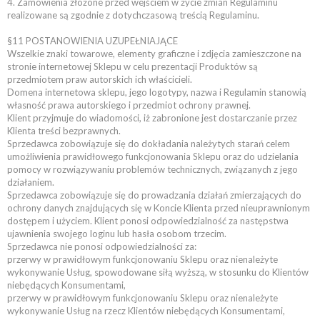
4. Zamówienia złożone przed wejściem w życie zmian Regulaminu
realizowane są zgodnie z dotychczasową treścią Regulaminu.
§11 POSTANOWIENIA UZUPEŁNIAJĄCE
Wszelkie znaki towarowe, elementy graficzne i zdjęcia zamieszczone na
stronie internetowej Sklepu w celu prezentacji Produktów są
przedmiotem praw autorskich ich właścicieli.
Domena internetowa sklepu, jego logotypy, nazwa i Regulamin stanowią
własność prawa autorskiego i przedmiot ochrony prawnej.
Klient przyjmuje do wiadomości, iż zabronione jest dostarczanie przez
Klienta treści bezprawnych.
Sprzedawca zobowiązuje się do dokładania należytych starań celem
umożliwienia prawidłowego funkcjonowania Sklepu oraz do udzielania
pomocy w rozwiązywaniu problemów technicznych, związanych z jego
działaniem.
Sprzedawca zobowiązuje się do prowadzania działań zmierzających do
ochrony danych znajdujących się w Koncie Klienta przed nieuprawnionym
dostępem i użyciem. Klient ponosi odpowiedzialność za następstwa
ujawnienia swojego loginu lub hasła osobom trzecim.
Sprzedawca nie ponosi odpowiedzialności za:
przerwy w prawidłowym funkcjonowaniu Sklepu oraz nienależyte
wykonywanie Usług, spowodowane siłą wyższą, w stosunku do Klientów
niebędących Konsumentami,
przerwy w prawidłowym funkcjonowaniu Sklepu oraz nienależyte
wykonywanie Usług na rzecz Klientów niebędących Konsumentami,