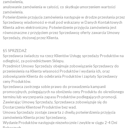
zamówienia,
anulowanie zamówienia w całości, co skutkuje umorzeniem wartości
zamówienia.
Potwierdzenie przyjęcia zamówienia następuje w drodze przesłania przez
Sprzedawcę wiadomości e-mail pod wskazany w Danych Kontaktowych
Klienta adres elektroniczny. Potwierdzenie przyjęcia zamówienia jest
równoznaczne z przyjęciem przez Sprzedawcę oferty zawarcia Umowy
Sprzedaży, złożonej przez Klienta.
§5 SPRZEDAŻ
Sprzedawca świadczy na rzecz Klientów Usługę sprzedaży Produktów na
odległość, za pośrednictwem Sklepu.
Przedmiot Umowy Sprzedaży obejmuje zobowiązanie Sprzedawcy do
przeniesienia na Klienta własności Produktów i wydania ich, oraz
zobowiązanie Klienta do odebrania Produktów i zapłaty Sprzedawcy
ceny Produktów.
Sprzedawca zastrzega sobie prawo do prowadzenia kampanii
promocyjnych, polegających na obniżeniu ceny Produktu do określonego
terminu lub wyczerpania zapasu Produktów podlegających promocji.
Zawierając Umowę Sprzedaży, Sprzedawca zobowiązuje się do
Dostarczenia Klientowi Produktów bez wad.
Umowa Sprzedaży zostaje zawarta z chwilą potwierdzenia przyjęcia
zamówienia Klienta przez Sprzedawcę.
Wydanie Produktów następuje niezwłocznie i zwykle w ciągu 2-4 Dni
Roboczych.