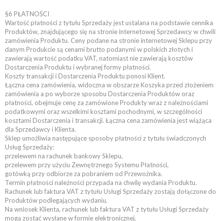
§6 PŁATNOŚCI
Wartość płatności z tytułu Sprzedaży jest ustalana na podstawie cennika
Produktów, znajdującego się na stronie internetowej Sprzedawcy w chwili
zamówienia Produktu. Ceny podane na stronie internetowej Sklepu przy
danym Produkcie są cenami brutto podanymi w polskich złotych i
zawierają wartość podatku VAT, natomiast nie zawierają kosztów
Dostarczenia Produktu i wybranej formy płatności.
Koszty transakcji i Dostarczenia Produktu ponosi Klient.
Łączna cena zamówienia, widoczna w obszarze Koszyka przed złożeniem
zamówienia a po wyborze sposobu Dostarczenia Produktów oraz
płatności, obejmuje cenę za zamówione Produkty wraz z należnościami
podatkowymi oraz wszelkimi kosztami pochodnymi, w szczególności
kosztami Dostarczenia i transakcji. Łączna cena zamówienia jest wiążąca
dla Sprzedawcy i Klienta.
Sklep umożliwia następujące sposoby płatności z tytułu świadczonych
Usług Sprzedaży:
przelewem na rachunek bankowy Sklepu,
przelewem przy użyciu Zewnętrznego Systemu Płatności,
gotówką przy odbiorze za pobraniem od Przewoźnika.
Termin płatności należności przypada na chwilę wydania Produktu.
Rachunek lub faktura VAT z tytułu Usługi Sprzedaży zostają dołączone do
Produktów podlegających wydaniu.
Na wniosek Klienta, rachunek lub faktura VAT z tytułu Usługi Sprzedaży
mogą zostać wysłane w formie elektronicznej.