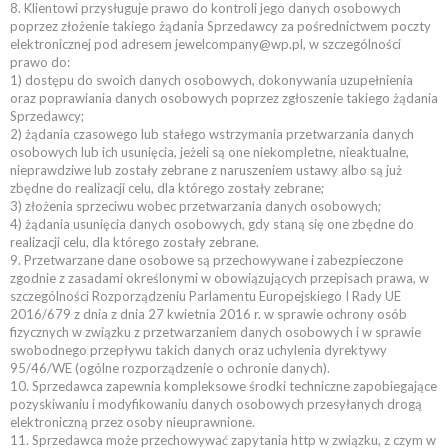
8. Klientowi przysługuje prawo do kontroli jego danych osobowych
poprzez złożenie takiego żądania Sprzedawcy za pośrednictwem poczty
elektronicznej pod adresem jewelcompany@wp.pl, w szczególności
prawo do:
1) dostępu do swoich danych osobowych, dokonywania uzupełnienia
oraz poprawiania danych osobowych poprzez zgłoszenie takiego żądania
Sprzedawcy;
2) żądania czasowego lub stałego wstrzymania przetwarzania danych
osobowych lub ich usunięcia, jeżeli są one niekompletne, nieaktualne,
nieprawdziwe lub zostały zebrane z naruszeniem ustawy albo są już
zbędne do realizacji celu, dla którego zostały zebrane;
3) złożenia sprzeciwu wobec przetwarzania danych osobowych;
4) żądania usunięcia danych osobowych, gdy staną się one zbędne do
realizacji celu, dla którego zostały zebrane.
9. Przetwarzane dane osobowe są przechowywane i zabezpieczone
zgodnie z zasadami określonymi w obowiązujących przepisach prawa, w
szczególności Rozporządzeniu Parlamentu Europejskiego I Rady UE
2016/679 z dnia z dnia 27 kwietnia 2016 r. w sprawie ochrony osób
fizycznych w związku z przetwarzaniem danych osobowych i w sprawie
swobodnego przepływu takich danych oraz uchylenia dyrektywy
95/46/WE (ogólne rozporządzenie o ochronie danych).
10. Sprzedawca zapewnia kompleksowe środki techniczne zapobiegające
pozyskiwaniu i modyfikowaniu danych osobowych przesyłanych drogą
elektroniczną przez osoby nieuprawnione.
11. Sprzedawca może przechowywać zapytania http w związku, z czym w