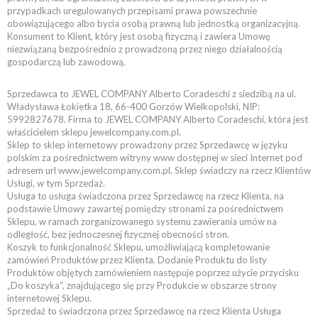
przypadkach uregulowanych przepisami prawa powszechnie
obowiązującego albo bycia osobą prawną lub jednostką organizacyjną.
Konsument to Klient, który jest osobą fizyczną i zawiera Umowę
niezwiązaną bezpośrednio z prowadzoną przez niego działalnością
gospodarczą lub zawodową.
Sprzedawca to JEWEL COMPANY Alberto Coradeschi z siedzibą na ul.
Władysława Łokietka 18, 66-400 Gorzów Wielkopolski, NIP:
5992827678. Firma to JEWEL COMPANY Alberto Coradeschi, która jest
właścicielem sklepu jewelcompany.com.pl.
Sklep to sklep internetowy prowadzony przez Sprzedawcę w języku
polskim za pośrednictwem witryny www dostępnej w sieci Internet pod
adresem url www.jewelcompany.com.pl. Sklep świadczy na rzecz Klientów
Usługi, w tym Sprzedaż.
Usługa to usługa świadczona przez Sprzedawcę na rzecz Klienta, na
podstawie Umowy zawartej pomiędzy stronami za pośrednictwem
Sklepu, w ramach zorganizowanego systemu zawierania umów na
odległość, bez jednoczesnej fizycznej obecności stron.
Koszyk to funkcjonalność Sklepu, umożliwiającą kompletowanie
zamówień Produktów przez Klienta. Dodanie Produktu do listy
Produktów objętych zamówieniem następuje poprzez użycie przycisku
„Do koszyka”, znajdującego się przy Produkcie w obszarze strony
internetowej Sklepu.
Sprzedaż to świadczona przez Sprzedawcę na rzecz Klienta Usługa