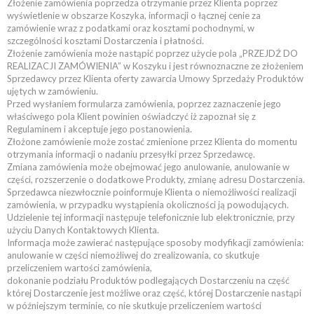
Złożenie zamówienia poprzedza otrzymanie przez Klienta poprzez
wyświetlenie w obszarze Koszyka, informacji o łącznej cenie za
zamówienie wraz z podatkami oraz kosztami pochodnymi, w
szczególności kosztami Dostarczenia i płatności.
Złożenie zamówienia może nastąpić poprzez użycie pola „PRZEJDŹ DO
REALIZACJI ZAMÓWIENIA” w Koszyku i jest równoznaczne ze złożeniem
Sprzedawcy przez Klienta oferty zawarcia Umowy Sprzedaży Produktów
ujętych w zamówieniu.
Przed wysłaniem formularza zamówienia, poprzez zaznaczenie jego
właściwego pola Klient powinien oświadczyć iż zapoznał się z
Regulaminem i akceptuje jego postanowienia.
Złożone zamówienie może zostać zmienione przez Klienta do momentu
otrzymania informacji o nadaniu przesyłki przez Sprzedawcę.
Zmiana zamówienia może obejmować jego anulowanie, anulowanie w
części, rozszerzenie o dodatkowe Produkty, zmianę adresu Dostarczenia.
Sprzedawca niezwłocznie poinformuje Klienta o niemożliwości realizacji
zamówienia, w przypadku wystąpienia okoliczności ją powodujących.
Udzielenie tej informacji następuje telefonicznie lub elektronicznie, przy
użyciu Danych Kontaktowych Klienta.
Informacja może zawierać następujące sposoby modyfikacji zamówienia:
anulowanie w części niemożliwej do zrealizowania, co skutkuje
przeliczeniem wartości zamówienia,
dokonanie podziału Produktów podlegających Dostarczeniu na część
której Dostarczenie jest możliwe oraz część, której Dostarczenie nastąpi
w późniejszym terminie, co nie skutkuje przeliczeniem wartości