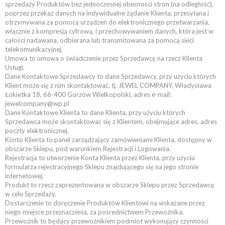
sprzedaży Produktów bez jednoczesnej obecności stron (na odległość),
poprzez przekaz danych na indywidualne żądanie Klienta, przesyłana i
otrzymywana za pomocą urządzeń do elektronicznego przetwarzania,
włącznie z kompresją cyfrową, i przechowywaniem danych, która jest w
całości nadawana, odbierana lub transmitowana za pomocą sieci
telekomunikacyjnej.
Umowa to umowa o świadczenie przez Sprzedawcę na rzecz Klienta
Usługi.
Dane Kontaktowe Sprzedawcy to dane Sprzedawcy, przy użyciu których
Klient może się z nim skontaktować, tj. JEWEL COMPANY, Władysława
Łokietka 18, 66-400 Gorzów Wielkopolski, adres e-mail:
jewelcompany@wp.pl
Dane Kontaktowe Klienta to dane Klienta, przy użyciu których
Sprzedawca może skontaktować się z Klientem, obejmujące adres, adres
poczty elektronicznej.
Konto Klienta to panel zarządzający zamówieniami Klienta, dostępny w
obszarze Sklepu, pod warunkiem Rejestracji i Logowania.
Rejestracja to utworzenie Konta Klienta przez Klienta, przy użyciu
formularza rejestracyjnego Sklepu znajdującego się na jego stronie
internetowej.
Produkt to rzecz zaprezentowana w obszarze Sklepu przez Sprzedawcę
w celu Sprzedaży.
Dostarczenie to doręczenie Produktów Klientowi na wskazane przez
niego miejsce przeznaczenia, za pośrednictwem Przewoźnika.
Przewoźnik to będący przewoźnikiem podmiot wykonujący czynności