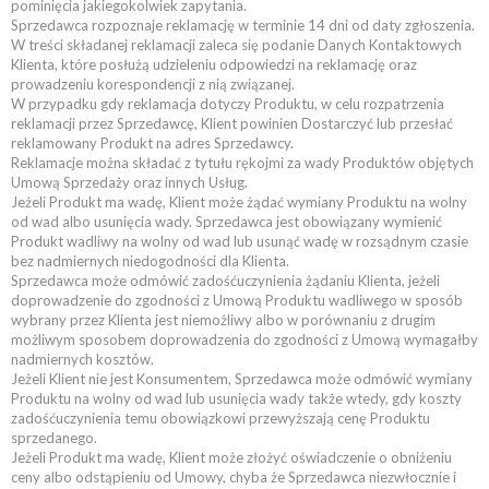
pominięcia jakiegokolwiek zapytania.
Sprzedawca rozpoznaje reklamację w terminie 14 dni od daty zgłoszenia.
W treści składanej reklamacji zaleca się podanie Danych Kontaktowych
Klienta, które posłużą udzieleniu odpowiedzi na reklamację oraz
prowadzeniu korespondencji z nią związanej.
W przypadku gdy reklamacja dotyczy Produktu, w celu rozpatrzenia
reklamacji przez Sprzedawcę, Klient powinien Dostarczyć lub przesłać
reklamowany Produkt na adres Sprzedawcy.
Reklamacje można składać z tytułu rękojmi za wady Produktów objętych
Umową Sprzedaży oraz innych Usług.
Jeżeli Produkt ma wadę, Klient może żądać wymiany Produktu na wolny
od wad albo usunięcia wady. Sprzedawca jest obowiązany wymienić
Produkt wadliwy na wolny od wad lub usunąć wadę w rozsądnym czasie
bez nadmiernych niedogodności dla Klienta.
Sprzedawca może odmówić zadośćuczynienia żądaniu Klienta, jeżeli
doprowadzenie do zgodności z Umową Produktu wadliwego w sposób
wybrany przez Klienta jest niemożliwy albo w porównaniu z drugim
możliwym sposobem doprowadzenia do zgodności z Umową wymagałby
nadmiernych kosztów.
Jeżeli Klient nie jest Konsumentem, Sprzedawca może odmówić wymiany
Produktu na wolny od wad lub usunięcia wady także wtedy, gdy koszty
zadośćuczynienia temu obowiązkowi przewyższają cenę Produktu
sprzedanego.
Jeżeli Produkt ma wadę, Klient może złożyć oświadczenie o obniżeniu
ceny albo odstąpieniu od Umowy, chyba że Sprzedawca niezwłocznie i