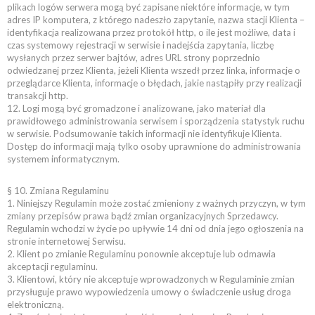
plikach logów serwera mogą być zapisane niektóre informacje, w tym
adres IP komputera, z którego nadeszło zapytanie, nazwa stacji Klienta –
identyfikacja realizowana przez protokół http, o ile jest możliwe, data i
czas systemowy rejestracji w serwisie i nadejścia zapytania, liczbę
wysłanych przez serwer bajtów, adres URL strony poprzednio
odwiedzanej przez Klienta, jeżeli Klienta wszedł przez linka, informacje o
przeglądarce Klienta, informacje o błędach, jakie nastąpiły przy realizacji
transakcji http.
12. Logi mogą być gromadzone i analizowane, jako materiał dla
prawidłowego administrowania serwisem i sporządzenia statystyk ruchu
w serwisie. Podsumowanie takich informacji nie identyfikuje Klienta.
Dostęp do informacji mają tylko osoby uprawnione do administrowania
systemem informatycznym.
§ 10. Zmiana Regulaminu
1. Niniejszy Regulamin może zostać zmieniony z ważnych przyczyn, w tym
zmiany przepisów prawa bądź zmian organizacyjnych Sprzedawcy.
Regulamin wchodzi w życie po upływie 14 dni od dnia jego ogłoszenia na
stronie internetowej Serwisu.
2. Klient po zmianie Regulaminu ponownie akceptuje lub odmawia
akceptacji regulaminu.
3. Klientowi, który nie akceptuje wprowadzonych w Regulaminie zmian
przysługuje prawo wypowiedzenia umowy o świadczenie usług droga
elektroniczną.