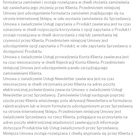
formularza zamówień i zostaje rozwiązana w chwili złożenia zamówienia
lub zaniechania jego złożenia przez Klienta. Przedmiotem niniejszej
Umowy jest udostępnienie formularza zamówień znajdującego się na
stronie internetowej Sklepu, w celu wysłania zamówienia do Sprzedawcy.
Umowa o świadczenie Usługi zapytania o Produkt zawierana jest na czas
oznaczony w chwili rozpoczęcia korzystania z opcji zapytania o Produkt i
zostaje rozwiązana w chwili skorzystania z niej lub zaniechania tej
czynności przez Klienta. Przedmiotem niniejszej Umowy jest
udostępnienie opcji zapytania o Produkt, w celu zapytania Sprzedawcy o
dostępność Produktu.
Umowa o świadczenie Usługi prowadzenia Konta Klienta zawierana jest
na czas nieoznaczony w chwili Rejestracji Konta Klienta. Przedmiotem
niniejszej Umowy jest udostępnienie panelu zarządzającego
zamówieniami Klienta.
Umowa o świadczenie Usługi Newsletter zawierana jest na czas
nieoznaczony w chwili otrzymania przez Klienta na adres poczty
elektronicznej potwierdzenia zawarcia Umowy o świadczenie Usługi
Newsletter przez Sprzedawcę. Zamówienie Usługi następuje poprzez
użycie przez Klienta właściwego pola aktywacji Newslettera w formularzu
rejestracyjnym lub w innym formularzu udostępnionym przez Sprzedawcę
na stronie internetowej Sklepu. Przedmiotem niniejszej Umowy jest
świadczenie Sprzedawcy na rzecz Klienta, polegające na przesyłaniu na
adres poczty elektronicznej wiadomości zawierających informacje
dotyczące Produktów lub Usług świadczonych przez Sprzedawcę.
Niniejsza Umowa zostaje rozwiązana z chwilą wypisania się przez Klienta z