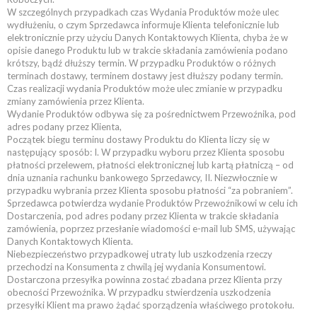
W szczególnych przypadkach czas Wydania Produktów może ulec
wydłużeniu, o czym Sprzedawca informuje Klienta telefonicznie lub
elektronicznie przy użyciu Danych Kontaktowych Klienta, chyba że w
opisie danego Produktu lub w trakcie składania zamówienia podano
krótszy, bądź dłuższy termin. W przypadku Produktów o różnych
terminach dostawy, terminem dostawy jest dłuższy podany termin.
Czas realizacji wydania Produktów może ulec zmianie w przypadku
zmiany zamówienia przez Klienta.
Wydanie Produktów odbywa się za pośrednictwem Przewoźnika, pod
adres podany przez Klienta,
Początek biegu terminu dostawy Produktu do Klienta liczy się w
następujący sposób: I. W przypadku wyboru przez Klienta sposobu
płatności przelewem, płatności elektronicznej lub kartą płatniczą – od
dnia uznania rachunku bankowego Sprzedawcy, II. Niezwłocznie w
przypadku wybrania przez Klienta sposobu płatności “za pobraniem”.
Sprzedawca potwierdza wydanie Produktów Przewoźnikowi w celu ich
Dostarczenia, pod adres podany przez Klienta w trakcie składania
zamówienia, poprzez przesłanie wiadomości e-mail lub SMS, używając
Danych Kontaktowych Klienta.
Niebezpieczeństwo przypadkowej utraty lub uszkodzenia rzeczy
przechodzi na Konsumenta z chwilą jej wydania Konsumentowi.
Dostarczona przesyłka powinna zostać zbadana przez Klienta przy
obecności Przewoźnika. W przypadku stwierdzenia uszkodzenia
przesyłki Klient ma prawo żądać sporządzenia właściwego protokołu.